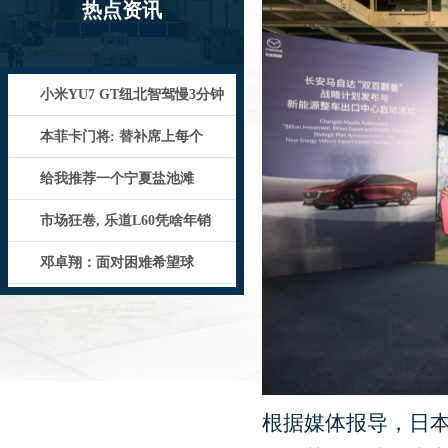
热点资讯
小米YU7 GT纽北智驾慢3分钟
本菲卡门将: 替补席上每个
给我推荐一个宁夏盐池滩
市场狂卷, 乐道L60凭啥年销
邓卓翔：面对困难希望球
根据媒体报导，日