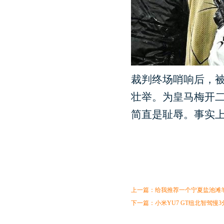
裁判终场哨响后，
壮举。为皇马梅开二
简直是耻辱。事实上
上一篇：
给我推荐一个宁夏盐池滩
下一篇：
小米YU7 GT纽北智驾慢