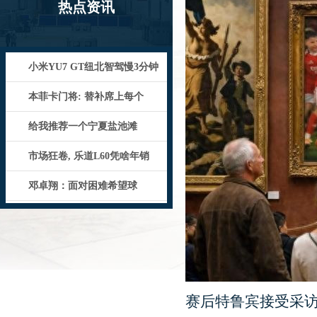
热点资讯
小米YU7 GT纽北智驾慢3分钟
本菲卡门将: 替补席上每个
给我推荐一个宁夏盐池滩
市场狂卷, 乐道L60凭啥年销
邓卓翔：面对困难希望球
赛后特鲁宾接受采访