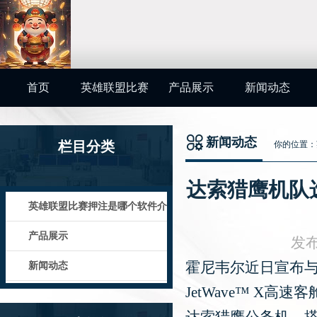
首页
英雄联盟比赛
产品展示
新闻动态
押注是哪个软
新闻动态
栏目分类
你的位置：
件介绍
达索猎鹰机队选
英雄联盟比赛押注是哪个软件介
绍
产品展示
发布
霍尼韦尔近日宣布与达索
新闻动态
JetWave™ X