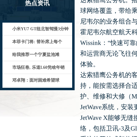
达索猎鹰公务机。搭载
热点资讯
球网络覆盖，带给
尼韦尔的业务组合
小米YU7 GT纽北智驾慢3分钟
霍尼韦尔航空航天科
Wissink：“快速
本菲卡门将: 替补席上每个
和运营商无论飞往
给我推荐一个宁夏盐池滩
体验。
市场狂卷, 乐道L60凭啥年销
达索猎鹰公务机的
邓卓翔：面对困难希望球
持，能按需选择合适
护、维修和大修（M
JetWave系统，
JetWave X能够
络，包括卫讯-3及Gl